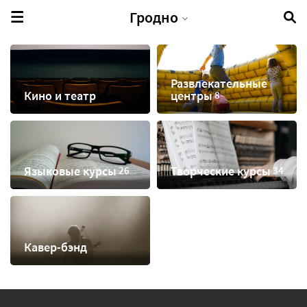
Гродно
Развлекательные
Кино и театр
центры
Языковые курсы
Творческие курсы
Кавер-бэнд