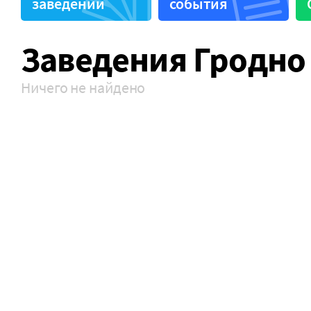
заведений
события
Автомагазин
СТО
Заведения Гродно
Ничего не найдено