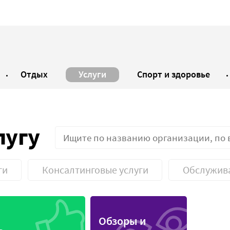
Отдых
Услуги
Спорт и здоровье
лугу
ги
Консалтинговые услуги
Обслужив
нтаж
Автосалон
Обзоры и
йка
Техосмотр