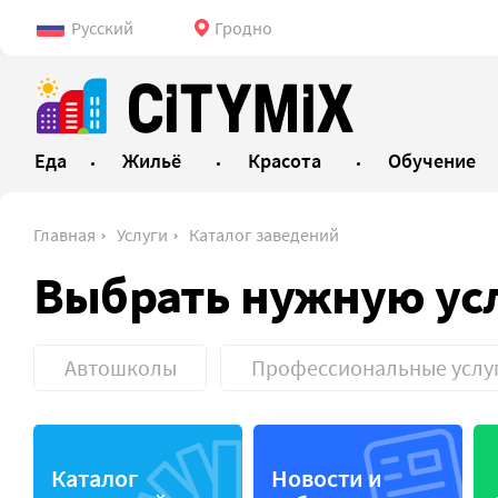
Русский
Гродно
Еда
Жильё
Красота
Обучение
Главная
Услуги
Каталог заведений
Выбрать нужную ус
Автошколы
Профессиональные услу
АЗС
Шиномо
Каталог
Новости и
Электрозаправка
Автомо