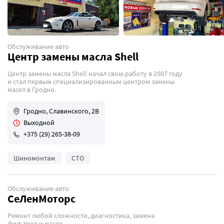
Обслуживание авто
Центр замены масла Shell
Центр замены масла Shell начал свою работу в 2007 году
и стал первым специализированным центром замены
масел в Гродно.
Гродно, Славинского, 2В
Выходной
+375 (29) 265-38-09
Шиномонтаж
СТО
Обслуживание авто
СеЛенМоторс
Ремонт любой сложности, диагностика, замена
фильтров и масла.