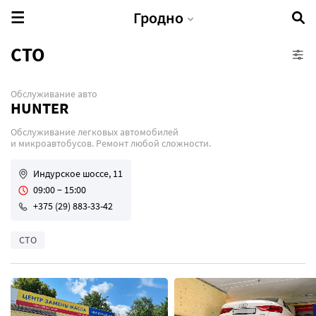
Гродно
СТО
Обслуживание авто
АЗС
HUNTER
Электрозаправка
Обслуживание легковых автомобилей
Автомагазин
и микроавтобусов. Ремонт любой сложности.
Шиномонтаж
Индурское шоссе, 11
Автомойка
09:00 − 15:00
СТО
+375 (29) 883-33-42
Автосалон
СТО
Техосмотр
Автошколы