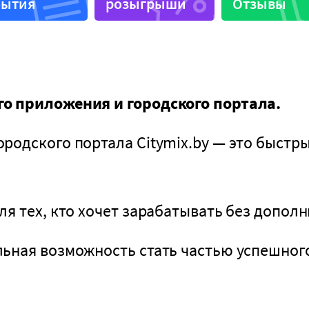
бытия
розыгрыши
Отзывы
узыка
Бизнес-ланчи
и
Летняя терраса
Можно с животными
е
Программа лояльност
о приложения и городского портала.
одского портала Citymix.by — это быстры
я тех, кто хочет зарабатывать без допол
ная возможность стать частью успешного