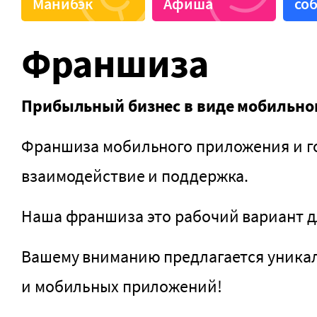
Манибэк
Афиша
со
Бесплатная парковка
Живая м
Винная карта
Завтрак
Франшиза
Выставочное пространство
Кальян
Детская комната
Караок
Прибыльный бизнес в виде мобильног
Франшиза мобильного приложения и гор
взаимодействие и поддержка.
Наша франшиза это рабочий вариант дл
Вашему вниманию предлагается уникаль
и мобильных приложений!