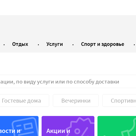
Отдых
Услуги
Спорт и здоровье
Гостевые дома
Вечеринки
Спортивн
 меню
Коктейли
вости и
Акции и
а
Круглосуточно