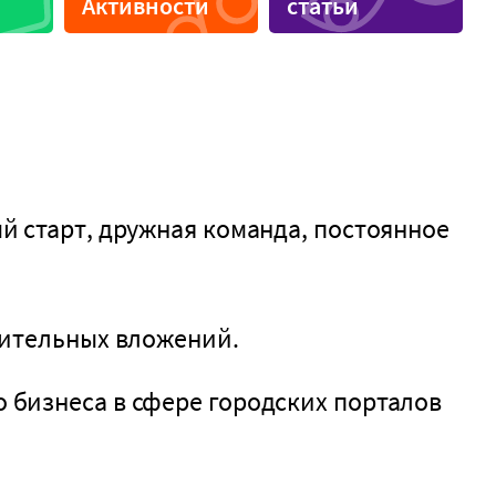
Активности
статьи
Вегетарианская кухня
Необычные виды
Для свиданий
и
й старт, дружная команда, постоянное
нительных вложений.
 бизнеса в сфере городских порталов