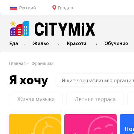
Русский
Гродно
Еда
Жильё
Красота
Обучение
Главная
Франшиза
Я хочу
Живая музыка
Летняя терраса
VIP-зал
Детское
Но
Банкетный зал
Доставк