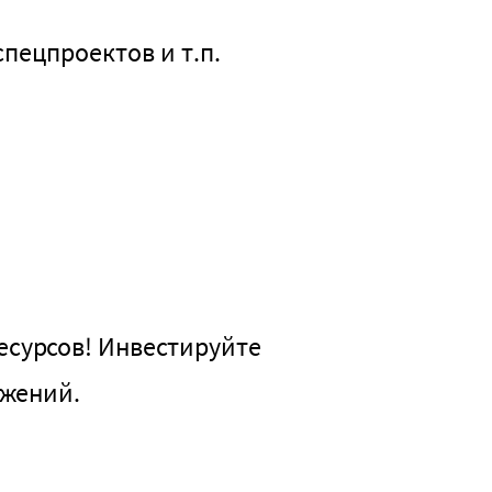
пецпроектов и т.п.
есурсов! Инвестируйте
ожений.