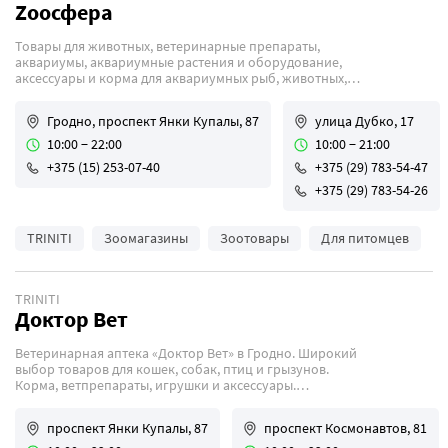
Zooсфера
Цветочные магазины
Товары для животных, ветеринарные препараты,
Магазины аксессуаров
аквариумы, аквариумные растения и оборудование,
Зоомагазины
аксессуары и корма для аквариумных рыб, животных,
птиц и рептилий
Магазины алкогольной продукции
Гродно, проспект Янки Купалы, 87
улица Дубко, 17
Строительные магазины
10:00 − 22:00
10:00 − 21:00
Магазины товаров для рукоделия
+375 (15) 253-07-40
+375 (29) 783-54-47
+375 (29) 783-54-26
Магазины канцелярии
Лавки с религиозной атрибутикой
TRINITI
Зоомагазины
Зоотовары
Для питомцев
Фирменные магазины
Ремесленники
TRINITI
Доктор Вет
Шопінг па-беларуску
Ветеринарная аптека «Доктор Вет» в Гродно. Широкий
выбор товаров для кошек, собак, птиц и грызунов.
Корма, ветпрепараты, игрушки и аксессуары.
Консультация ветеринарных специалистов.
проспект Янки Купалы, 87
проспект Космонавтов, 81