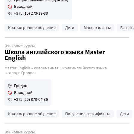
Выходной
+375 (15) 273-19-88
Краткосрочное обучение
Дети
Мастер-классы
Развит
Языковые курсы
Школа английского языка Master
English
Master English – современная школа английского языка
в городе Гродно.
Гродно
Выходной
+375 (29) 870-64-36
Краткосрочное обучение
Получение сертификата
Дети
Языковые курсы