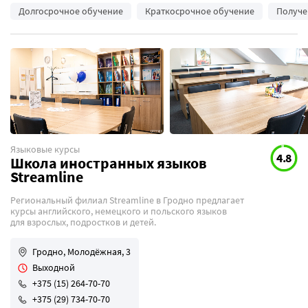
Долгосрочное обучение
Краткосрочное обучение
Получе
Языковые курсы
4.8
Школа иностранных языков
Streamline
Региональный филиал Streamline в Гродно предлагает
курсы английского, немецкого и польского языков
для взрослых, подростков и детей.
Гродно, Молодёжная, 3
Выходной
+375 (15) 264-70-70
+375 (29) 734-70-70