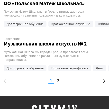
ОО «Польская Матеж Школьная»
Польская Матеж Школьная в Гродно приглашает всех
желающих на занятия польского языка и культуры.
Долгосрочное обучение
Краткосрочное обучение
Гибкий
Заведение
Музыкальная школа искусств № 2
Музыкальная школа №2 города Гродно предлагает всем
желающим обучение по различным музыкальным
направлениям.
Долгосрочное обучение
Получение сертификата
Дети
1
2