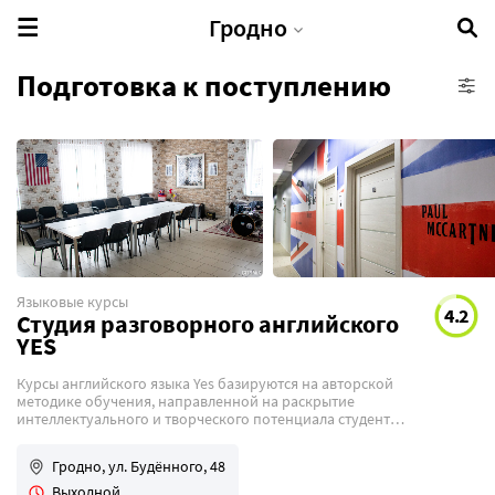
Гродно
Подготовка к поступлению
IT-школы
Бизнес-курсы
Бьюти-курсы
Кулинарные курсы
Профессиональные курсы
Языковые курсы
4.2
Развивающие курсы
Студия разговорного английского
YES
Творческие курсы
Языковые курсы
Курсы английского языка Yes базируются на авторской
методике обучения, направленной на раскрытие
интеллектуального и творческого потенциала студентов
через живой диалог с преподавателем.
Гродно, ул. Будённого, 48
Выходной