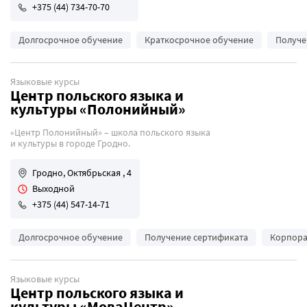
+375 (44) 734-70-70
Долгосрочное обучение
Краткосрочное обучение
Получе
Языковые курсы
Центр польского языка и
культуры «Полонийный»
«Центр Полонийный» – школа польского языка
и культуры в городе Гродно.
Гродно, Октябрьская , 4
Выходной
+375 (44) 547-14-71
Долгосрочное обучение
Получение сертификата
Корпора
Языковые курсы
Центр польского языка и
культуры «МоваЦентр»