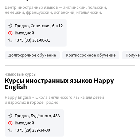
Центр иностранных языков — английский, польский,
немецкий, французский, испанский, итальянский.
Гродно, Советская, 6, к12
Выходной
+375 (33) 381-00-01
Долгосрочное обучение
Краткосрочное обучение
Получе
Языковые курсы
Курсы иностранных языков Happy
English
Happy English – школа английского языка для детей
и взрослых в городе Гродно.
Гродно, Будённого, 48А
Выходной
+375 (29) 239-34-00