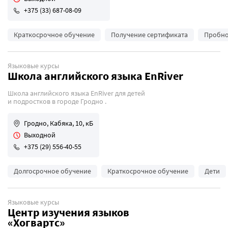
+375 (33) 687-08-09
Краткосрочное обучение
Получение сертификата
Пробно
Языковые курсы
Школа английского языка EnRiver
Школа английского языка EnRiver для детей
и подростков в городе Гродно .
Гродно, Кабяка, 10, кБ
Выходной
+375 (29) 556-40-55
Долгосрочное обучение
Краткосрочное обучение
Дети
Языковые курсы
Центр изучения языков
«Хогвартс»