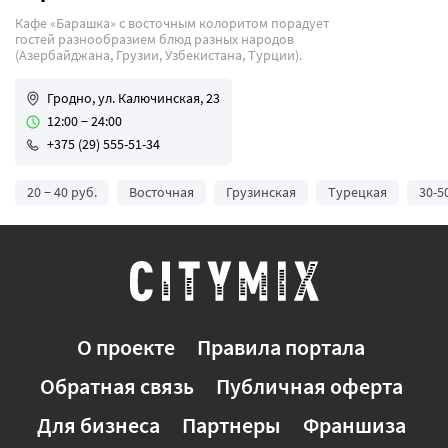
Коктейли
Кафе «Барашка» с восточным колоритом порадует
гостей разнообразием блюд разных народов
Круглосуточно
(Азербайджана, Грузии, Узбекистана, Турции).
Бизнес-ланчи
Гродно, ул. Калючинская, 23
Летняя терраса
12:00 − 24:00
Можно с животными
+375 (29) 555-51-34
Программа лояльности
20 − 40 руб.
Восточная
Грузинская
Турецкая
30-5
Спортивные трансляции
Уникальность
Вегетарианская кухня
Для свиданий
О проекте
Правила портала
Обратная связь
Публичная оферта
Для бизнеса
Партнеры
Франшиза