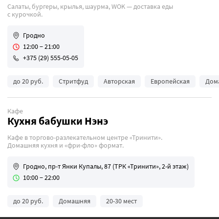
Салаты, бургеры, крылья, шаурма, WOK — доставка еды
с курочкой.
Гродно
12:00 − 21:00
+375 (29) 555-05-05
до 20 руб.
Стритфуд
Авторская
Европейская
Дом
Кафе
Кухня бабушки Нэнэ
Кафе в торгово-разлекательном центре «Тринити».
Домашняя кухня и «фри-фло» формат.
Гродно, пр-т Янки Купалы, 87 (ТРК «Тринити», 2-й этаж)
10:00 − 22:00
до 20 руб.
Домашняя
20-30 мест