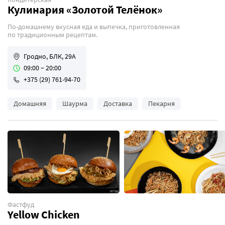
Кулинария «Золотой Телёнок»
Коктейли
Круглосуточно
По-домашнему вкусная еда и выпечка, приготовленная
по традиционным рецептам.
Бизнес-ланчи
Летняя терраса
Гродно, БЛК, 29А
09:00 − 20:00
Можно с животными
+375 (29) 761-94-70
Программа лояльности
Спортивные трансляции
Домашняя
Шаурма
Доставка
Пекарня
Уникальность
Вегетарианская кухня
Для свиданий
Фастфуд
Yellow Chicken