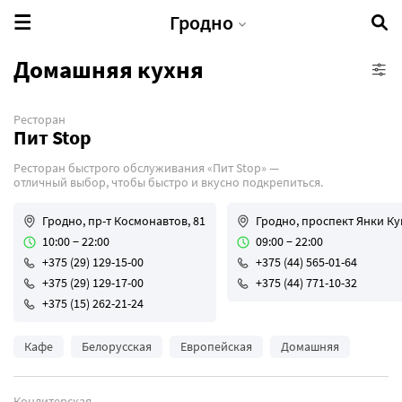
Гродно
Домашняя кухня
Ресторан
VIP-зал
Пит Stop
Банкетный зал
Ресторан быстрого обслуживания «Пит Stop» —
Бесплатная парковка
отличный выбор, чтобы быстро и вкусно подкрепиться.
Винная карта
Гродно, пр-т Космонавтов, 81
Гродно, проспект Янки Ку
Детская комната
10:00 − 22:00
09:00 − 22:00
Детское меню
+375 (29) 129-15-00
+375 (44) 565-01-64
Доставка
+375 (29) 129-17-00
+375 (44) 771-10-32
+375 (15) 262-21-24
Живая музыка
Завтраки
Кафе
Белорусская
Европейская
Домашняя
Кальян
Караоке
Кондитерская