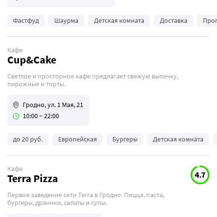
Фастфуд
Шаурма
Детская комната
Доставка
Про
Кафе
Cup&Cake
Светлое и просторное кафе предлагает свежую выпечку,
пирожные и торты.
Гродно, ул. 1 Мая, 21
10:00 − 22:00
до 20 руб.
Европейская
Бургеры
Детская комната
Кафе
4.7
Terra Pizza
Первое заведение сети Terra в Гродно. Пицца, паста,
бургеры, драники, салаты и супы.