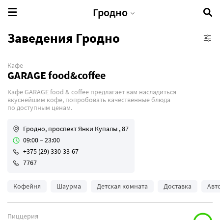
Гродно
Заведения Гродно
Кафе
VIP-зал
GARAGE food&coffee
Банкетный зал
Кафе GARAGE food & coffee предлагает вам насладиться
Бесплатная парковка
вкуснейшим кофе, попробовать качественные блюда
по доступным ценам.
Винная карта
Детская комната
Гродно, проспект Янки Купалы , 87
Детское меню
09:00 − 23:00
+375 (29) 330-33-67
Доставка
7767
Живая музыка
Завтраки
Кофейня
Шаурма
Детская комната
Доставка
Авт
Кальян
Караоке
Пиццерия