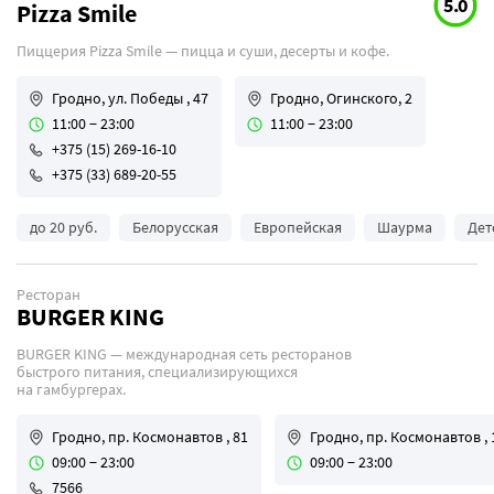
5.0
Pizza Smile
Коктейли
Пиццерия Pizza Smile — пицца и суши, десерты и кофе.
Круглосуточно
Бизнес-ланчи
Гродно, ул. Победы , 47
Гродно, Огинского, 2
Летняя терраса
11:00 − 23:00
11:00 − 23:00
+375 (15) 269-16-10
Можно с животными
+375 (33) 689-20-55
Программа лояльности
Спортивные трансляции
до 20 руб.
Белорусская
Европейская
Шаурма
Дет
Уникальность
Вегетарианская кухня
Ресторан
BURGER KING
Для свиданий
BURGER KING — международная сеть ресторанов
быстрого питания, специализирующихся
на гамбургерах.
Гродно, пр. Космонавтов , 81
Гродно, пр. Космонавтов , 
09:00 − 23:00
09:00 − 23:00
7566