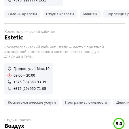
+375 (29) 777-72-31
Салоны красоты
Студия красоты
Макияж
Коррекция 
Косметологический кабинет
Estetic
Косметологический кабинет Estetic — место с приятной
атмосферой и множеством косметических процедур
для лица и тела.
Гродно, ул. 1 Мая, 19
09:00 − 20:00
+375 (33) 363-93-39
+375 (29) 950-71-05
Косметологические услуги
Программа лояльности
Депил
Студия красоты
5.0
Воздух