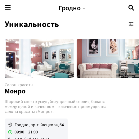
Гродно
Уникальность
Бани и сауны
Барбершопы
Имидж-студии
Косметологические центры
Парикмахерские
Салон красоты
Салоны красоты
Монро
Спа-салоны
Широкий спектр услуг, безупречный сервис, баланс
между ценой и качеством – ключевые преимущества
Студии загара
салона красоты «Монро».
Студия отбеливания зубов
Гродно, пр-т Клецкова, 64
Студия перманентного макияжа
09:00 − 21:00
Тату-салоны