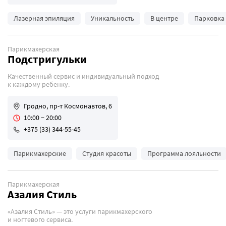
Лазерная эпиляция
Уникальность
В центре
Парковка
Парикмахерская
Подстригульки
Качественный сервис и индивидуальный подход
к каждому ребенку.
Гродно, пр-т Космонавтов, 6
10:00 − 20:00
+375 (33) 344-55-45
Парикмахерские
Студия красоты
Программа лояльности
Парикмахерская
Азалия Стиль
«Азалия Стиль» — это услуги парикмахерского
и ногтевого сервиса.