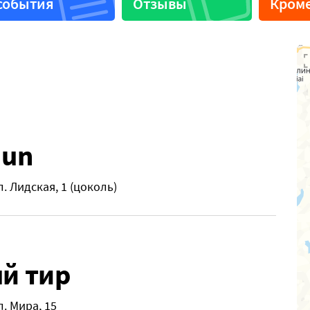
события
Отзывы
Кроме
Gun
л. Лидская, 1 (цоколь)
й тир
л. Мира, 15