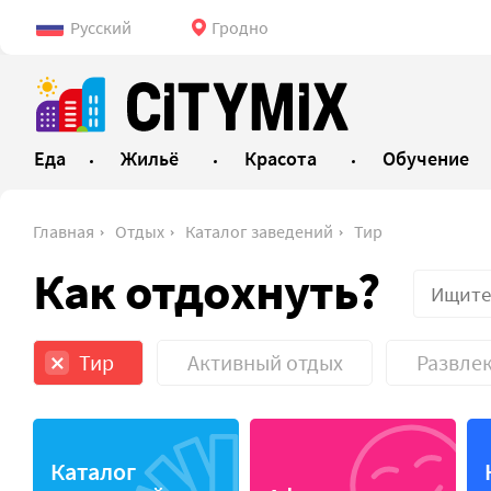
Русский
Гродно
Еда
Жильё
Красота
Обучение
Главная
Отдых
Каталог заведений
Тир
Как отдохнуть?
Тир
Активный отдых
Развле
Активный отдых
Экотур
Каталог
Культурный отдых
Развлек