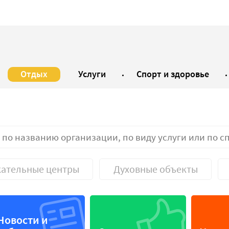
Отдых
Услуги
Спорт и здоровье
кательные центры
Духовные объекты
изм
Духовные объекты
Новости и
ательные центры
Базы отдыха