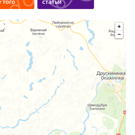
 того
статьи
+
−