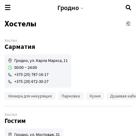
Гродно
Хостелы
Хостел
Гостиница/отель
Сарматия
Загородные дома/глэмпинг
Квартира/апартаменты
Гродно, ул. Карла Маркса, 11
00:00 − 24:00
Хостел
+375 (25) 787-16-17
Гостевые дома
+375 (29) 672-30-27
Кэмпинги
Агроусадьбы
Номера для некурящих
Парковка
Кухня
Душевая каб
Хостел
Гостим
Гродно, ул. Мостовая, 31