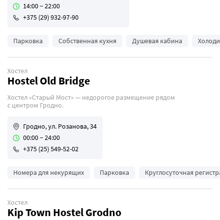
14:00 − 22:00
+375 (29) 932-97-90
Парковка
Собственная кухня
Душевая кабина
Холоди
Хостел
Hostel Old Bridge
Хостел «Старый Мост» — недорогое размещение рядом
с центром Гродно.
Гродно, ул. Розанова, 34
00:00 − 24:00
+375 (25) 549-52-02
Номера для некурящих
Парковка
Круглосуточная регист
Хостел
Kip Town Hostel Grodno