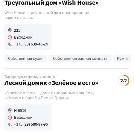
Треугольный дом «Wish House»
Wish House – треугольный дом с панорамным
видом на сосны.
225
Выходной
+375 (33) 639-46-24
Собственная кухня
Собственная ванная комната
Кухня
Загородные дома/глэмпинг
2.2
Лесной домик «Зелёное место»
«Зелёное место» — дом с панорамными окнами,
камином и баней в 7 км от Гродно.
Н-6516
Выходной
+375 (29) 580-97-96