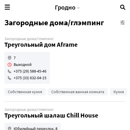
Гродно
Загородные дома/глэмпинг
Загородные дома/глэмпинг
Гостиница/отель
Треугольный дом Aframe
Загородные дома/глэмпинг
Квартира/апартаменты
7
Выходной
Хостел
+375 (29) 588-45-46
Гостевые дома
+375 (33) 632-04-15
Кэмпинги
Агроусадьбы
Собственная кухня
Собственная ванная комната
Кухня
Загородные дома/глэмпинг
Треугольный шалаш Chill House
Юбилейный переулок, 8