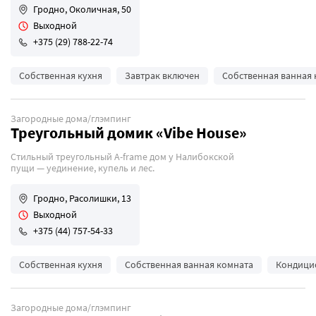
Гродно, Околичная, 50
Выходной
+375 (29) 788-22-74
Собственная кухня
Завтрак включен
Собственная ванная 
Загородные дома/глэмпинг
Треугольный домик «Vibe House»
Стильный треугольный A-frame дом у Налибокской
пущи — уединение, купель и лес.
Гродно, Расолишки, 13
Выходной
+375 (44) 757-54-33
Собственная кухня
Собственная ванная комната
Кондици
Загородные дома/глэмпинг