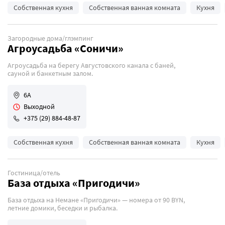
Собственная кухня
Собственная ванная комната
Кухня
Загородные дома/глэмпинг
Агроусадьба «Соничи»
Агроусадьба на берегу Августовского канала с баней,
сауной и банкетным залом.
6А
Выходной
+375 (29) 884-48-87
Собственная кухня
Собственная ванная комната
Кухня
Гостиница/отель
База отдыха «Пригодичи»
База отдыха на Немане «Пригодичи» — номера от 90 BYN,
летние домики, беседки и рыбалка.