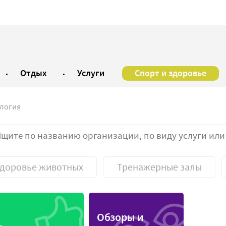
Отдых
Услуги
Спорт и здоровье
логия
доровье животных
Тренажерные залы
ская лаборатория
Санаторий
Обзоры и
ский центр
Соляная пещера