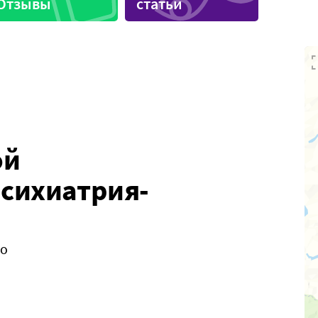
Отзывы
статьи
иника
Спортивные секции
ой
Психиатрия-
но