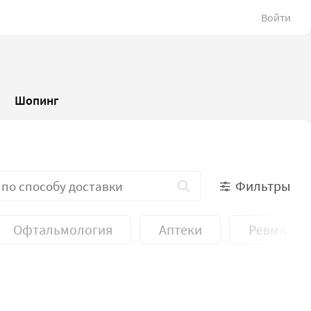
Войти
Шопинг
Фильтры
Офтальмология
Аптеки
Ревматол
Стоматология
Тренажерные залы