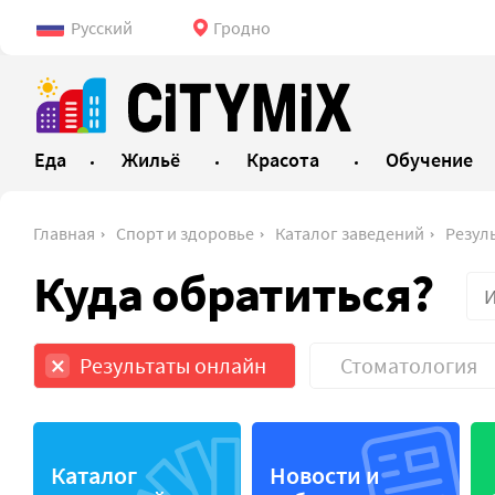
Русский
Гродно
Еда
Жильё
Красота
Обучение
Главная
Спорт и здоровье
Каталог заведений
Резул
Куда обратиться?
Результаты онлайн
Стоматология
Аптеки
Медицин
Каталог
Новости и
Больницы
Медицин