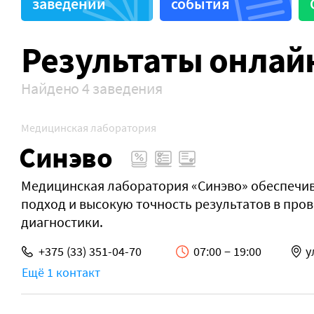
заведений
события
Здоровье животных
Поликл
Результаты онлай
Найдено 4 заведения
Медицинская лаборатория
Синэво
Медицинская лаборатория «Синэво» обеспечи
подход и высокую точность результатов в пр
диагностики.
+375 (33) 351-04-70
07:00 − 19:00
у
Ещё 1 контакт