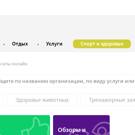
Отдых
Услуги
Спорт и здоровье
ьтаты онлайн
Здоровье животных
Тренажерные за
ская лаборатория
Санаторий
Обзоры и
ский центр
Соляная пещера