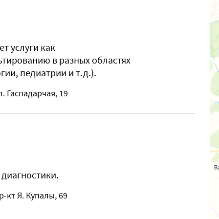
т услуги как
льтированию в разных областях
ии, педиатрии и т.д.).
л. Гаспадарчая, 19
 диагностики.
р-кт Я. Купалы, 69