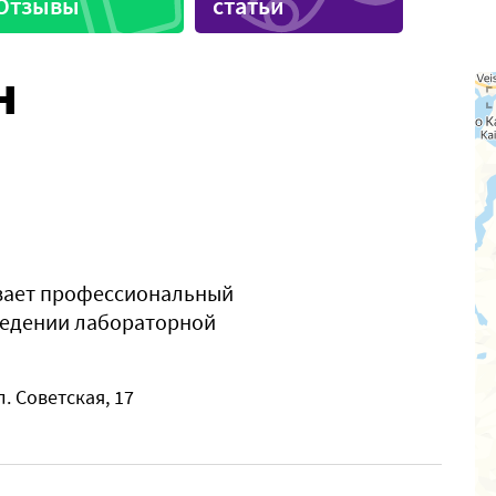
Отзывы
статьи
иника
Спортивные секции
н
вает профессиональный
оведении лабораторной
л. Советская, 17