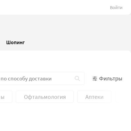
Войти
Шопинг
Фильтры
лы
Офтальмология
Аптеки
Ре
Стоматология
Тренажерные залы