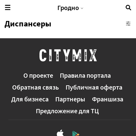
Гродно
Диспансеры
Аптеки
Больницы
Здоровье животных
Медицинская лаборатория
О проекте
Правила портала
Медицинский центр
Обратная связь
Публичная оферта
Поликлиника
Санаторий
Для бизнеса
Партнеры
Франшиза
Соляная пещера
Предложение для ТЦ
Спортивные секции
Стоматология
Тренажерные залы