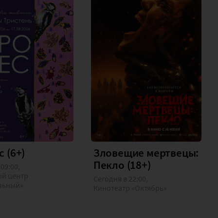
с (6+)
Зловещие мертвецы:
Пекло (18+)
 09:00,
ый центр
Сегодня в 22:00,
льный»
Кинотеатр «Октябрь»