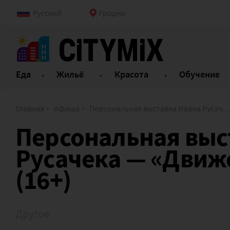
Русский
Гродно
Еда
Жильё
Красота
Обучение
Главная
Афиша
Персональная выставка Ивана Русачека — «Движение не по кругу» (16+)
Персональная выс
Русачека — «Движе
(16+)
Другое