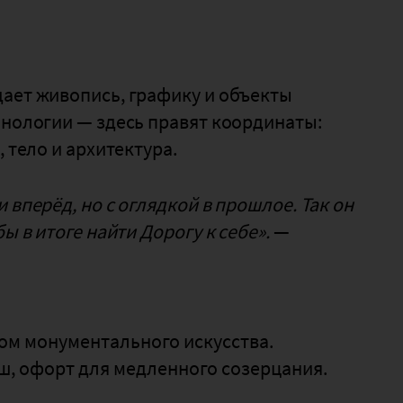
щает живопись, графику и объекты
онологии — здесь правят координаты:
 тело и архитектура.
 вперёд, но с оглядкой в прошлое. Так он
ы в итоге найти Дорогу к себе».
—
ом монументального искусства.
ш, офорт для медленного созерцания.