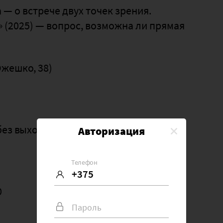
 — о встрече двух точек зрения.
» (2025) — вопрос, возможна ли прямая
Ожешко, 38)
(без выходных)
Авторизация
Телефон
0
Пароль