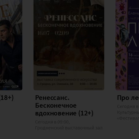
(18+)
Ренессанс.
Про ле
Бесконечное
Сегодня в
вдохновение (12+)
»
Культурн
«Фестива
Сегодня в 09:00,
Гродненский выставочный зал