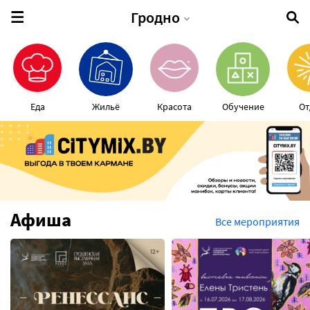
Гродно
Еда
Жильё
Красота
Обучение
От
Афиша
Все мероприятия