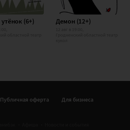
 утёнок (6+)
Демон (12+)
2:00,
12 авг в 19:00,
ий областной театр
Гродненский областной театр
кукол
Публичная оферта
Для бизнеса
анибэк
Афиша
Новости и события