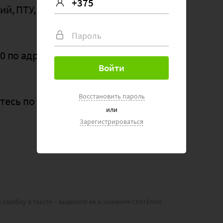
ий, ПТУ, ССУзов, многодетные семьи,
Пароль
по адресу: г. Гродно, ул.
Восстановить пароль
есь по телефонам:
или
Зарегистрироваться
 ошибку в тексте – выделите её и нажмите Ctrl+Enter