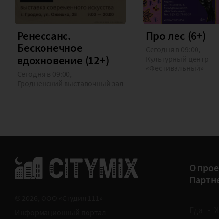
Ренессанс.
Про лес (6+)
Бесконечное
Сегодня в 09:00,
вдохновение (12+)
Культурный центр
«Фестивальный»
Сегодня в 09:00,
Гродненский выставочный зал
О прое
Партн
© 2026, ООО «Студия 111»
Еда
Информационный портал