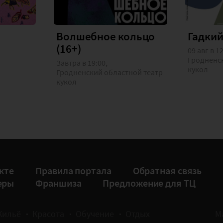
Волшебное кольцо
Гадкий
(16+)
09 авг в 1
Гродненск
Завтра в 19:00,
кукол
Гродненский областной театр
кукол
кте
Правила портала
Обратная связь
еры
Франшиза
Предложение для ТЦ
Жильё
Красота
Обучение
Отдых
М