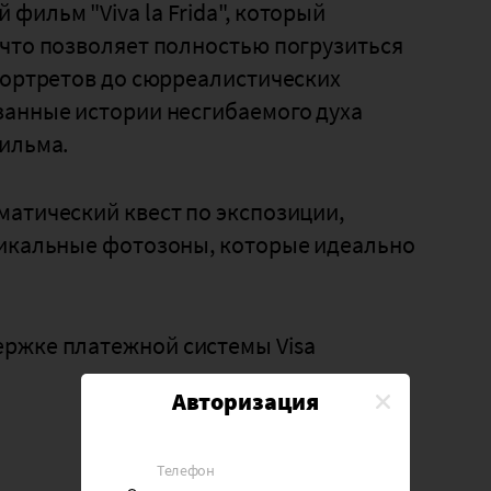
фильм "Viva la Frida", который
 что позволяет полностью погрузиться
портретов до сюрреалистических
занные истории несгибаемого духа
ильма.
матический квест по экспозиции,
никальные фотозоны, которые идеально
ржке платежной системы Visa
Авторизация
Телефон