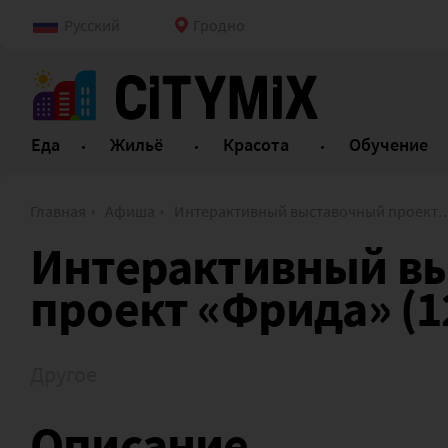
Русский
Гродно
Еда
Жильё
Красота
Обучение
Главная
Афиша
Интерактивный выставочный проект «Фрида» (12+)
Интерактивный в
проект «Фрида» (1
Другое
Описание