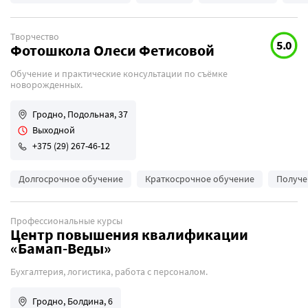
Творчество
5.0
Фотошкола Олеси Фетисовой
Обучение и практические консультации по съёмке
новорожденных.
Гродно, Подольная, 37
Выходной
+375 (29) 267-46-12
Долгосрочное обучение
Краткосрочное обучение
Получе
Профессиональные курсы
Центр повышения квалификации
«Бамап-Веды»
Бухгалтерия, логистика, работа с персоналом.
Гродно, Болдина, 6