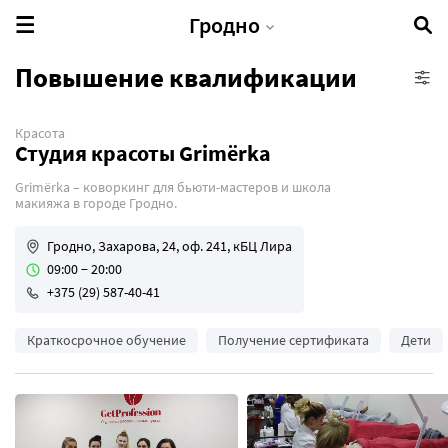
Гродно
Повышение квалификации
Красота
IT-школы
Студия красоты Grimёrka
Бизнес-курсы
Grimёrka – коворкинг для бьюти-мастеров и школа
Бьюти-курсы
макияжа в городе Гродно.
Кулинарные курсы
Гродно, Захарова, 24, оф. 241, кБЦ Лира
Профессиональные курсы
09:00 − 20:00
Развивающие курсы
+375 (29) 587-40-41
Творческие курсы
Краткосрочное обучение
Получение сертификата
Дети
Языковые курсы