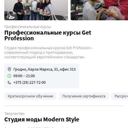
Профессиональные курсы
Профессиональные курсы Get
Profession
Студия профессиональных курсов Get Profession –
современный подход к преподаванию,
соответствующий европейскими стандартам.
Гродно, Карла Маркса, 31, офис 313
09:00 − 21:00
+375 (29) 227-72-00
Краткосрочное обучение
Получение сертификата
Рассро
Творчество
Студия моды Modern Style