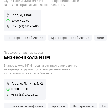
Студия моды MODERN STYLE — профессиональные
занятия от практикующих специалистов.
Гродно, 1 мая, 7
10:00 − 20:00
+375 (29) 881-77-05
Долгосрочное обучение
Краткосрочное обучение
Дети
Профессиональные курсы
Бизнес-школа ИПМ
Бизнес-школа ИПМ предлагает программы для топ-
менеджеров, руководителей среднего звена
и специалистов в сфере бизнеса.
Гродно, Ленина, 5, к2
09:00 − 18:00
+375 (15) 271-17-17
Получение сертификата
Взрослые
Мастер-классы
Гиб