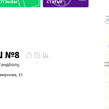
Отзывы
статьи
Ш №8
гандболу.
мирнова, 15