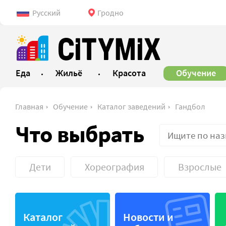
Русский
Гродно
Еда
Жильё
Красота
Обучение
Главная
Обучение
Каталог заведений
Гандбол
Что выбрать
Дети
Хореография
Взрослые
IT-школы
Бьюти-
Каталог
Новости и
Бизнес-курсы
Кулинар