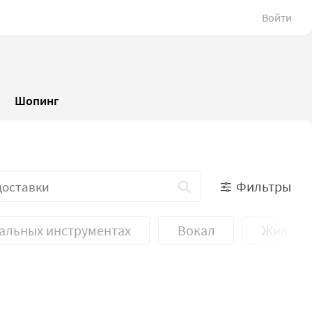
Войти
Шопинг
Фильтры
кальных инструментах
Вокал
Живопи
урсы
Творческие курсы
Языковые курсы