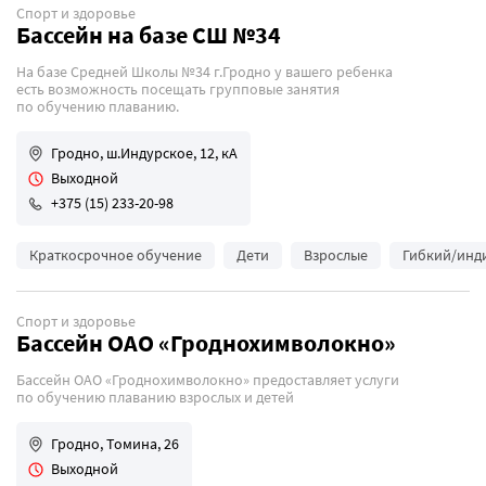
Спорт и здоровье
Бассейн на базе СШ №34
На базе Средней Школы №34 г.Гродно у вашего ребенка
есть возможность посещать групповые занятия
по обучению плаванию.
Гродно, ш.Индурское, 12, кА
Выходной
+375 (15) 233-20-98
Краткосрочное обучение
Дети
Взрослые
Гибкий/инд
Спорт и здоровье
Бассейн ОАО «Гроднохимволокно»
Бассейн ОАО «Гроднохимволокно» предоставляет услуги
по обучению плаванию взрослых и детей
Гродно, Томина, 26
Выходной