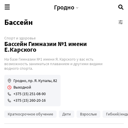
Гродно
Бассейн
Спорт и здоровье
IT-школы
Бассейн Гимназии №1 имени
Бизнес-курсы
Е.Карского
Бьюти-курсы
На базе Гимназии №1 имени Я. Карского у вас есть
возможность заниматься плаванием и другими видами
Кулинарные курсы
водного спорта.
Профессиональные курсы
Гродно, пр. Я. Купалы, 82
Развивающие курсы
Выходной
Творческие курсы
+375 (15) 251-08-90
Языковые курсы
+375 (15) 260-20-16
Краткосрочное обучение
Дети
Взрослые
Гибкий/инд