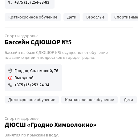
+375 (15) 254-83-83
Краткосрочное обучение
Дети
Взрослые
Спортивные 
Спорт и здоровье
Бассейн СДЮШОР №5
Бассейн на базе СДЮШОР №5 осуществляет обучение
плаванию детей и подростков в городе Гродно.
Гродно, Соломовой, 76
Выходной
+375 (15) 253-24-34
Долгосрочное обучение
Краткосрочное обучение
Дети
Спорт и здоровье
ДЮСШ «Гродно Химволокно»
Занятия по прыжкам в воду.