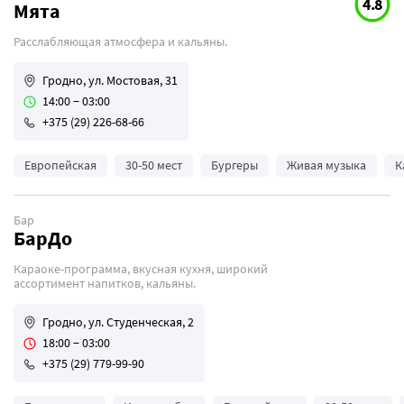
4.8
Мята
Коктейли
Расслабляющая атмосфера и кальяны.
Круглосуточно
Бизнес-ланчи
Гродно, ул. Мостовая, 31
Летняя терраса
14:00 − 03:00
+375 (29) 226-68-66
Можно с животными
Программа лояльности
Европейская
30-50 мест
Бургеры
Живая музыка
К
Спортивные трансляции
Уникальность
Бар
Вегетарианская кухня
БарДо
Для свиданий
Караоке-программа, вкусная кухня, широкий
ассортимент напитков, кальяны.
Гродно, ул. Студенческая, 2
18:00 − 03:00
+375 (29) 779-99-90