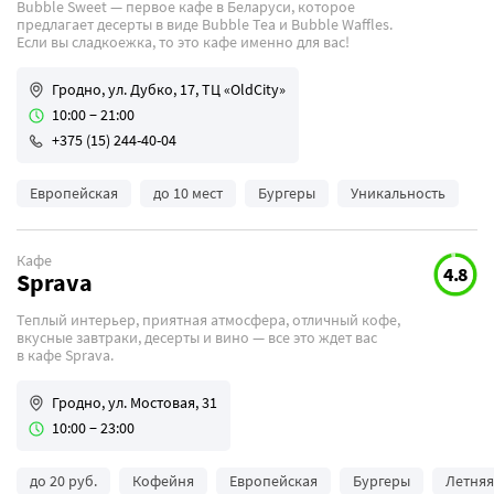
Bubble Sweet — первое кафе в Беларуси, которое
предлагает десерты в виде Bubble Tea и Bubble Waffles.
Если вы сладкоежка, то это кафе именно для вас!
Гродно, ул. Дубко, 17, ТЦ «OldCity»
10:00 − 21:00
+375 (15) 244-40-04
Европейская
до 10 мест
Бургеры
Уникальность
Кафе
4.8
Sprava
Теплый интерьер, приятная атмосфера, отличный кофе,
вкусные завтраки, десерты и вино — все это ждет вас
в кафе Sprava.
Гродно, ул. Мостовая, 31
10:00 − 23:00
до 20 руб.
Кофейня
Европейская
Бургеры
Летняя