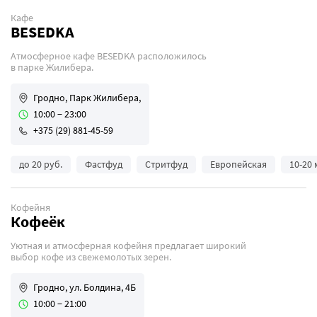
Кафе
BESEDKA
Атмосферное кафе BESEDKA расположилось
в парке Жилибера.
Гродно, Парк Жилибера,
10:00 − 23:00
+375 (29) 881-45-59
до 20 руб.
Фастфуд
Стритфуд
Европейская
10-20 
Кофейня
Кофеёк
Уютная и атмосферная кофейня предлагает широкий
выбор кофе из свежемолотых зерен.
Гродно, ул. Болдина, 4Б
10:00 − 21:00