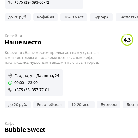
+375 (29) 693-03-72
до 20 руб.
Кофейня
10-20 мест
Бургеры
Бесплатн
Кофейня
4.3
Наше место
Кофейня «Наше место» предлагает вам укутаться
в мягкие пледы и полакомиться вкусным кофе,
наслаждаясь чудесными видами на старый город.
Гродно, ул. Дарвина, 24
09:00 − 23:00
+375 (33) 357-77-01
до 20 руб.
Европейская
10-20 мест
Бургеры
Беспл
Кафе
Bubble Sweet