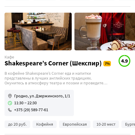
Кафе
4.9
Shakespeare’s Сorner (Шекспир)
В кофейне Shakespeare’s Сorner еда и напитки
представлены в лучших английских традициях.
Окунитесь в атмосферу театра и поэзии и проведите
время за чашечкой душистого чая.
Гродно, ул. Дзержинского, 1/1
11:30 − 22:30
+375 (29) 589-77-61
до 20 руб.
Кофейня
Европейская
10-20 мест
Бург