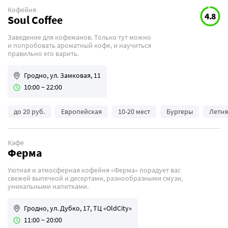
Кофейня
4.8
Soul Coffee
Заведение для кофеманов. Только тут можно
и попробовать ароматный кофе, и научиться
правильно его варить.
Гродно, ул. Замковая, 11
10:00 − 22:00
до 20 руб.
Европейская
10-20 мест
Бургеры
Летня
Кафе
Ферма
Уютная и атмосферная кофейня «Ферма» порадует вас
свежей выпечкой и десертами, разнообразными смузи,
уникальными напитками.
Гродно, ул. Дубко, 17, ТЦ «OldCity»
11:00 − 20:00