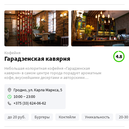
Кофейня
4.8
Гарадзенская кавярня
Небольшая колоритная кофейня «Гарадзенская
кавярня» в самом центре города порадует ароматным
кофе, вкуснейшими десертами и авторскими
алкогольными коктейлями.
Гродно, ул. Карла Маркса, 5
10:00 − 23:00
+375 (33) 624-06-62
до 20 руб.
Бургеры
Коктейли
Уникальность
20-30