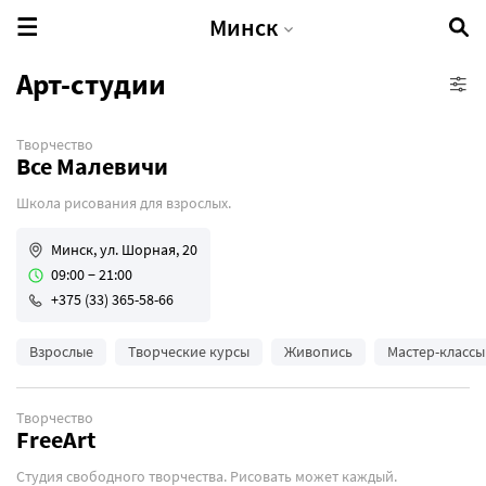
Минск
Арт-студии
Творчество
IT-школы
Все Малевичи
Кулинарные курсы
Школа рисования для взрослых.
Развивающие курсы
Творческие курсы
Минск, ул. Шорная, 20
09:00 − 21:00
Языковые курсы
+375 (33) 365-58-66
Взрослые
Творческие курсы
Живопись
Мастер-классы
Творчество
FreeArt
Студия свободного творчества. Рисовать может каждый.