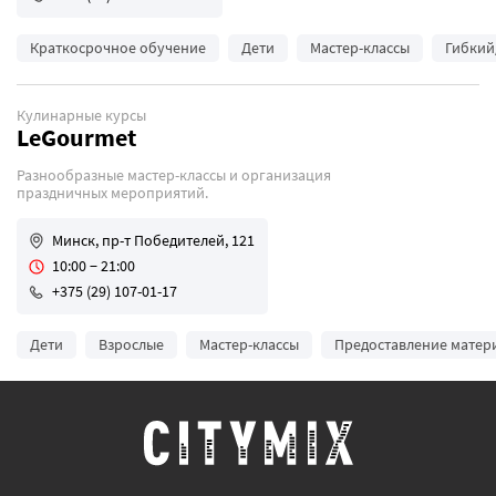
Краткосрочное обучение
Дети
Мастер-классы
Гибкий
Кулинарные курсы
LeGourmet
Разнообразные мастер-классы и организация
праздничных мероприятий.
Минск, пр-т Победителей, 121
10:00 − 21:00
+375 (29) 107-01-17
Дети
Взрослые
Мастер-классы
Предоставление матер