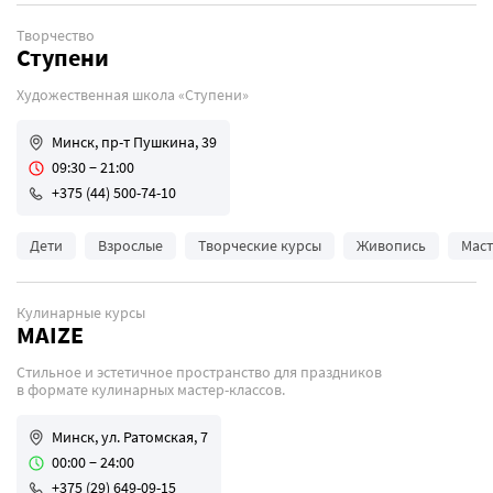
Творчество
Ступени
Художественная школа «Ступени»
Минск, пр-т Пушкина, 39
09:30 − 21:00
+375 (44) 500-74-10
Дети
Взрослые
Творческие курсы
Живопись
Маст
Кулинарные курсы
MAIZE
Стильное и эстетичное пространство для праздников
в формате кулинарных мастер-классов.
Минск, ул. Ратомская, 7
00:00 − 24:00
+375 (29) 649-09-15