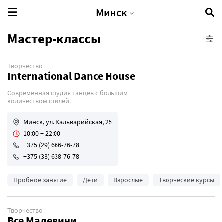
Минск
Мастер-классы
Творчество
IT-школы
International Dance House
Кулинарные курсы
Современная студия танцев с большим
Развивающие курсы
количеством стилей.
Творческие курсы
Минск, ул. Кальварийская, 25
Языковые курсы
10:00 − 22:00
+375 (29) 666-76-78
+375 (33) 638-76-78
Пробное занятие
Дети
Взрослые
Творческие курсы
Творчество
Все Малевичи