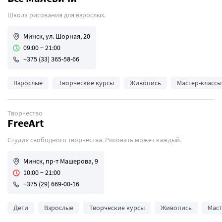
Школа рисования для взрослых.
Минск, ул. Шорная, 20
09:00 − 21:00
+375 (33) 365-58-66
Взрослые
Творческие курсы
Живопись
Мастер-классы
Творчество
FreeArt
Студия свободного творчества. Рисовать может каждый.
Минск, пр-т Машерова, 9
10:00 − 21:00
+375 (29) 669-00-16
Дети
Взрослые
Творческие курсы
Живопись
Маст