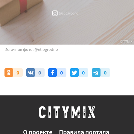
Источник фото: @etibgrodno
0
0
0
0
0
О проекте
Правила портала