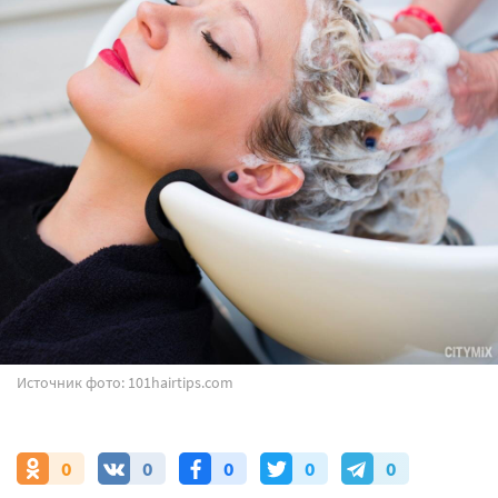
Источник фото: 101hairtips.com
0
0
0
0
0