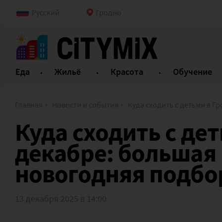
Русский
Гродно
Еда
Жильё
Красота
Обучение
Главная
Новости и события
Куда сходить с детьми в Гродно в декабре: большая 
Куда сходить с дет
декабре: большая
новогодняя подбо
13 декабря 2025 в 14:00