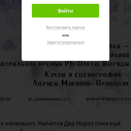
Восстановить пароль
или
Зарегистрироваться
ых маленьких. Малютка Дед Мороз пока ещё