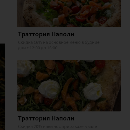
Траттория Наполи
Скидка 16% на основное меню в будние
дни с 12:00 до 16:00
Траттория Наполи
Скидка 20% навынос при заказе в зале