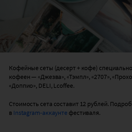
Кофейные сеты (десерт + кофе) специально
кофеен — «Джезва», «Тэмпл», «2707», «Прох
«Доппио», DELI, Lcoffee.
Стоимость сета составит 12 рублей. Подро
в
Instagram-аккаунте
фестиваля.