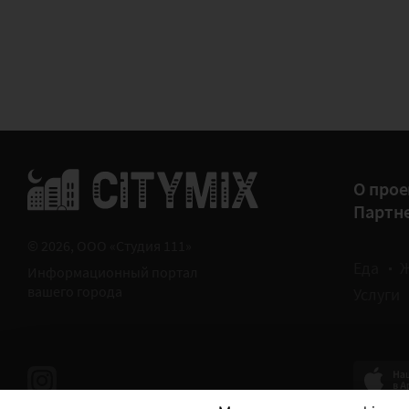
О прое
Партн
© 2026, ООО «Студия 111»
Еда
Информационный портал
вашего города
Услуги