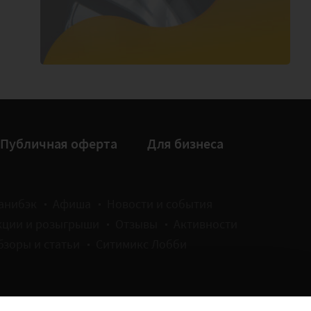
Публичная оферта
Для бизнеса
анибэк
Афиша
Новости и события
кции и розыгрыши
Отзывы
Активности
бзоры и статьи
Ситимикс Лобби