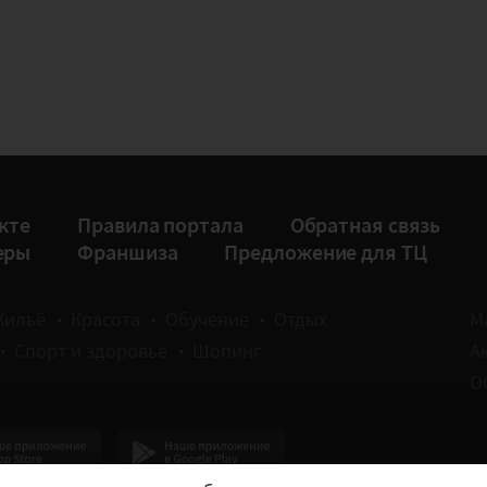
кте
Правила портала
Обратная связь
еры
Франшиза
Предложение для ТЦ
Жильё
Красота
Обучение
Отдых
М
Спорт и здоровье
Шопинг
А
О