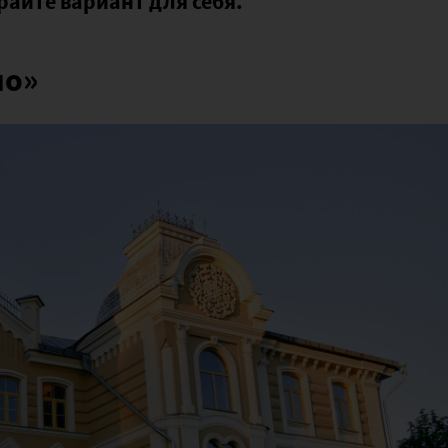
райте вариант для себя.
но»