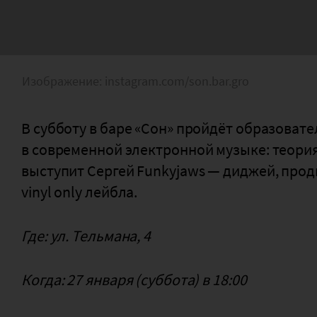
Изображение: instagram.com/son.bar.gro
В субботу в баре «Сон» пройдёт образова
в современной электронной музыке: теория и
выступит Сергей Funkyjaws — диджей, про
vinyl only лейбла.
Где: ул. Тельмана, 4
Когда: 27 января (суббота) в 18:00