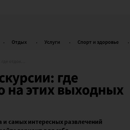
Отдых
Услуги
Спорт и здоровье
о на этих выходных
скурсии: где
о на этих выходных
а и самых интересных развлечений