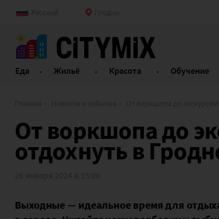
Русский
Гродно
Еда
Жильё
Красота
Обучение
Главная
Новости и события
От воркшопа до экскурсии: где отдохнуть в Гродн
От воркшопа до эк
отдохнуть в Гродн
26 января 2024 в 15:00
Выходные — идеальное время для отдых