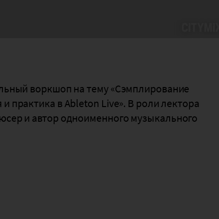
тельный воркшоп на тему «Сэмплирование
 практика в Ableton Live». В роли лектора
дюсер и автор одноименного музыкального