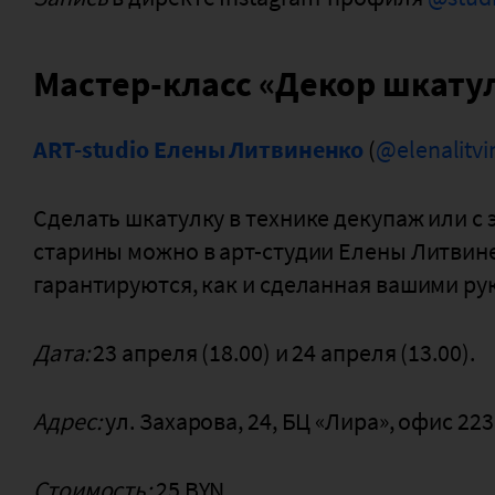
Мастер-класс «Декор шкату
АRT-studio Елены Литвиненко
(
@elenalitvi
Сделать шкатулку в технике декупаж или с
старины можно в арт-студии Елены Литвине
гарантируются, как и сделанная вашими рук
Дата:
23 апреля (18.00) и 24 апреля (13.00).
Адрес:
ул. Захарова, 24, БЦ «Лира», офис 223
Стоимость:
25 BYN.