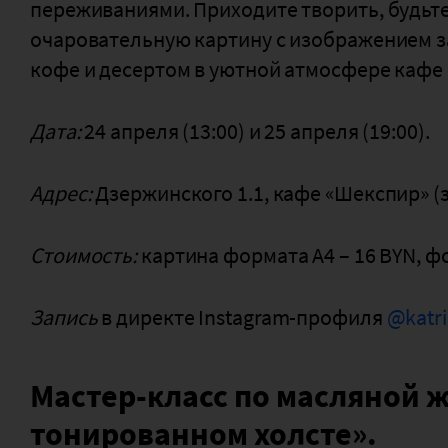
переживаниями. Приходите творить, будьте
очаровательную картину с изображением з
кофе и десертом в уютной атмосфере кафе
Дата:
24 апреля (13:00) и 25 апреля (19:00).
Адрес:
Дзержинского 1.1, кафе «Шекспир» (з
Стоимость:
картина формата А4 – 16 BYN, фо
Запись
в директе Instagram-профиля
@katri
Мастер-класс по масляной 
тонированном холсте».⠀