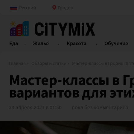
Русский
Гродно
Еда
Жильё
Красота
Обучение
Главная
Обзоры и статьи
Мастер-классы в Гродно: пять вариантов для 
Мастер-классы в Г
вариантов для эт
23 апреля 2021 в 01:50
пока без комментариев