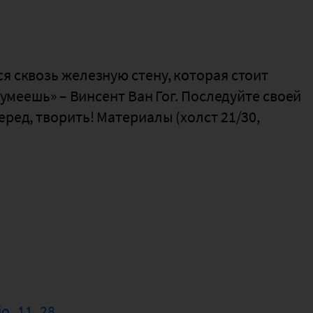
я сквозь железную стену, которая стоит
ы умеешь» – Винсент Ван Гог. Последуйте своей
еред, творить! Материалы (холст 21/30,
io_11_28
.