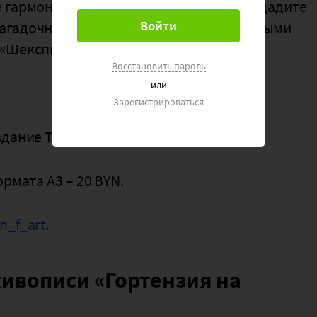
 гармоничны. На мастер-классе вы создадите
агадочной девушки, насладитесь вкусными
 «Шекспир».
Восстановить пароль
или
Зарегистрироваться
дание Театра кукол).
рмата А3 – 20 BYN.
n_f_art
.
живописи «Гортензия на