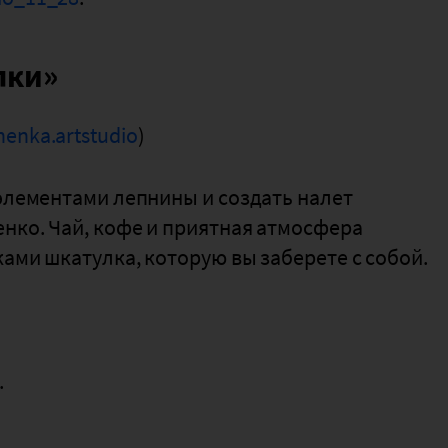
лки»
nenka.artstudio
)
 элементами лепнины и создать налет
нко. Чай, кофе и приятная атмосфера
ами шкатулка, которую вы заберете с собой.
.