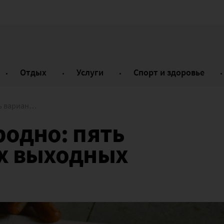
Отдых
Услуги
Спорт и здоровье
этих выходных
родно: пять
их выходных