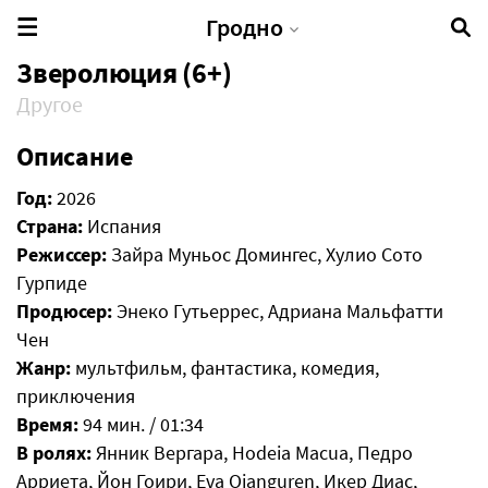
Гродно
Зверолюция (6+)
Другое
Описание
Год:
2026
Страна:
Испания
Режиссер:
Зайра Муньос Домингес, Хулио Сото
Гурпиде
Продюсер:
Энеко Гутьеррес, Адриана Мальфатти
Чен
Жанр:
мультфильм, фантастика, комедия,
приключения
Время:
94 мин. / 01:34
В ролях:
Янник Вергара, Hodeia Macua, Педро
Арриета, Йон Гоири, Eva Ojanguren, Икер Диас,