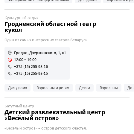
Культурный отдых
Гродненский областной театр
кукол
Один из самых интересных театров Беларуси.
Гродно, Дзержинского, 1, к1
12:00 − 19:00
+375 (15) 255-98-16
+375 (15) 255-98-15
Для двоих
Взрослым и детям
Детям
Взрослым
До 
Батутный центр
Детский развлекательный центр
«Весёлый остров»
«Весёлый остров» – остров детского счастья.