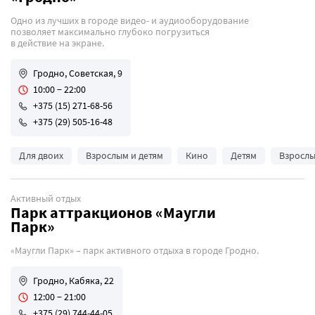
Одно из лучших в городе видео- и аудиооборудование
позволяет максимально глубоко погрузиться
в действие на экране.
Гродно, Советская, 9
10:00 − 22:00
+375 (15) 271-68-56
+375 (29) 505-16-48
Для двоих
Взрослым и детям
Кино
Детям
Взросл
Активный отдых
Парк аттракционов «Маугли
Парк»
«Маугли Парк» – парк активного отдыха в городе Гродно.
Гродно, Кабяка, 22
12:00 − 21:00
+375 (29) 744-44-05