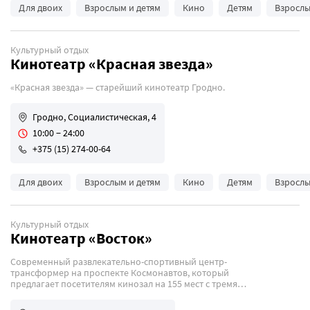
Для двоих
Взрослым и детям
Кино
Детям
Взросл
Культурный отдых
Кинотеатр «Красная звезда»
«Красная звезда» — старейший кинотеатр Гродно.
Гродно, Социалистическая, 4
10:00 − 24:00
+375 (15) 274-00-64
Для двоих
Взрослым и детям
Кино
Детям
Взросл
Культурный отдых
Кинотеатр «Восток»
Современный развлекательно-спортивный центр-
трансформер на проспекте Космонавтов, который
предлагает посетителям кинозал на 155 мест с тремя
зонами комфорта, фитнес-клуб, мощный солярий
и уютное кафе.