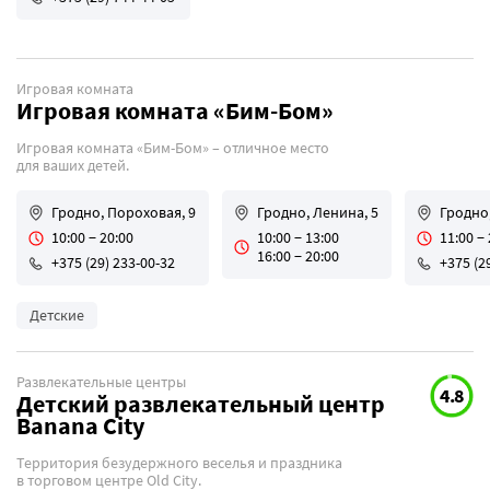
Игровая комната
Игровая комната «Бим-Бом»
Игровая комната «Бим-Бом» – отличное место
для ваших детей.
Гродно, Пороховая, 9
Гродно, Ленина, 5
Гродно,
10:00 − 20:00
10:00 − 13:00
11:00 −
16:00 − 20:00
+375 (29) 233-00-32
+375 (2
Детские
Развлекательные центры
4.8
Детский развлекательный центр
Banana City
Территория безудержного веселья и праздника
в торговом центре Old City.