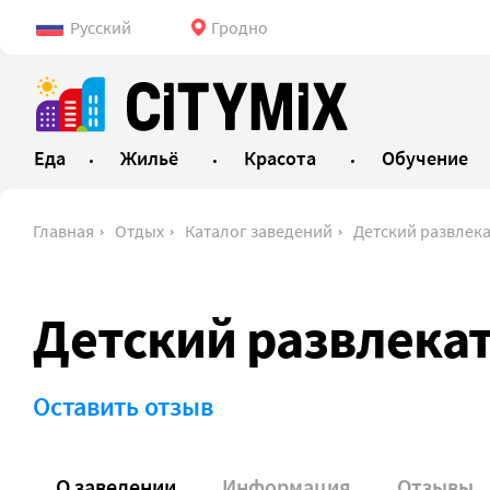
Русский
Гродно
Еда
Жильё
Красота
Обучение
Главная
Отдых
Каталог заведений
Детский развлекательн
Детский развлека
Оставить отзыв
О заведении
Информация
Отзывы