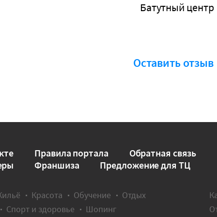
Батутный центр
Оставить отзыв
кте
Правила портала
Обратная связь
еры
Франшиза
Предложение для ТЦ
Жильё
Красота
Обучение
Отдых
К
Спорт и здоровье
Шопинг
О