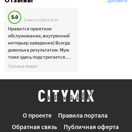
Добавить
5.0
13 августа 2020 в 14:30
Нравится приятное
обслуживание, внутренний
интерьер заведения) Всегда
довольна результатом. Муж
тоже здесь подстригается.
Цены не выше, чем у других.
Татьяна Кивач
Рекомендую!
О проекте
Правила портала
Обратная связь
Публичная оферта