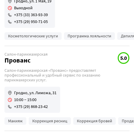
Гродно, ул. 1 Мая, 19
Выходной
+375 (33) 363-93-39
+375 (29) 950-71-05
Косметологические услуги
Программа лояльности
Депил
Салон-парикмахерская
5.0
Прованс
Салон-парикмахерская «Прованс» предоставляет
профессиональный и удобный сервис по оказанию
парикмахерских услуг.
Гродно, ул. Лиможа, 31
10:00 − 15:00
+375 (29) 868-23-42
Макияж
Коррекция ресниц
Коррекция бровей
Прода