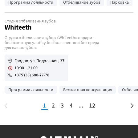
Программа лояльности
Отбеливание зубов
Парковка
Студия отбеливания зубов
Whiteeth
Студия отбеливания зубов «Whiteeth» подарит
белоснежную улыбку безболезненно и без вреда
для ваших зубов.
Гродно, ул. Подольная , 37
10:00 − 21:00
+375 (33) 688-77-78
Программа лояльности
Бесплатная консультация
Отбелив
1
2
3
4
...
12