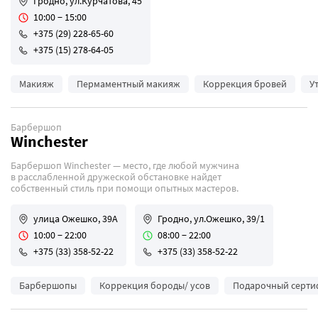
Гродно, ул.Курчатова, 45
10:00 − 15:00
+375 (29) 228-65-60
+375 (15) 278-64-05
Макияж
Пермаментный макияж
Коррекция бровей
У
Барбершоп
Winchester
Барбершоп Winchester — место, где любой мужчина
в расслабленной дружеской обстановке найдет
собственный стиль при помощи опытных мастеров.
улица Ожешко, 39А
Гродно, ул.Ожешко, 39/1
10:00 − 22:00
08:00 − 22:00
+375 (33) 358-52-22
+375 (33) 358-52-22
Барбершопы
Коррекция бороды/ усов
Подарочный серти