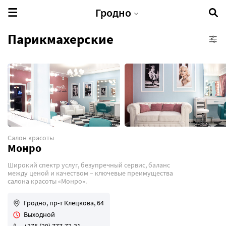
Гродно
Парикмахерские
Бани и сауны
Барбершопы
Имидж-студии
Косметологические центры
Парикмахерские
Салон красоты
Салоны красоты
Монро
Спа-салоны
Широкий спектр услуг, безупречный сервис, баланс
между ценой и качеством – ключевые преимущества
Студии загара
салона красоты «Монро».
Студия отбеливания зубов
Гродно, пр-т Клецкова, 64
Студия перманентного макияжа
Выходной
Тату-салоны