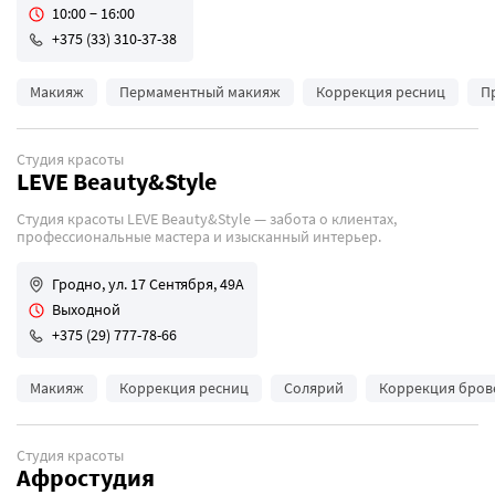
10:00 − 16:00
+375 (33) 310-37-38
Макияж
Пермаментный макияж
Коррекция ресниц
П
Студия красоты
LEVE Beauty&Style
Студия красоты LEVE Beauty&Style — забота о клиентах,
профессиональные мастера и изысканный интерьер.
Гродно, ул. 17 Сентября, 49А
Выходной
+375 (29) 777-78-66
Макияж
Коррекция ресниц
Солярий
Коррекция бров
Студия красоты
Афростудия