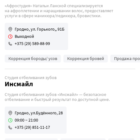
«Афростудия» Натальи Ланской специализируется
на афроплетении и наращивании волос, предоставляет
услуги в сфере маникюра/педикюра, бровистики.
Гродно, ул. Горького,, 91Б
Выходной
+375 (29) 589-88-99
Коррекция бороды/ усов
Коррекция бровей
Продажа про
Студия отбеливания зубов
Инсмайл
Студия отбеливания зубов «Инсмайл» — безопасное
отбеливание и быстрый результат по доступной цене.
Гродно, ул.Будённого, 28
09:00 − 21:00
+375 (29) 851-11-17