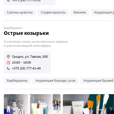
+375 (29) 777-72-31
Салоны красоты
Студия красоты
Макияж
Коррекция 
Барбершоп
Острые козырьки
Сочетание стиля, качественного сервиса
и располагающей атмосферы.
Гродно, ул. Тавлая, 30б
10:00 − 18:00
+375 (29) 777-41-44
Барбершопы
Коррекция бороды/ усов
Коррекция бровей