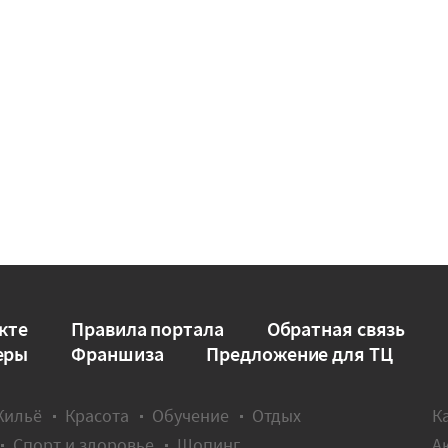
кте
Правила портала
Обратная связь
еры
Франшиза
Предложение для ТЦ
Жильё
Красота
Обучение
Отдых
К
Спорт и здоровье
Шопинг
А