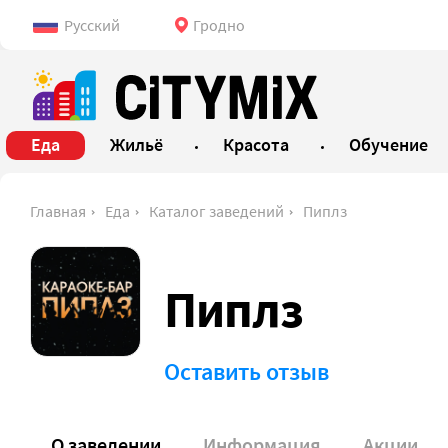
Русский
Гродно
Еда
Жильё
Красота
Обучение
Главная
Еда
Каталог заведений
Пиплз
Пиплз
Оставить отзыв
О заведении
Информация
Акции