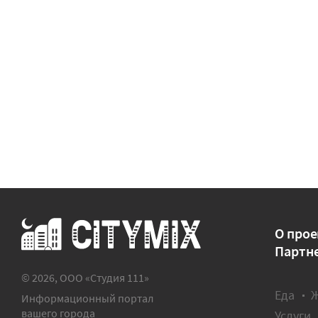
О прое
Партн
© 2026, ООО «Студия 111»
Еда
Информационный портал
вашего города
Услуги